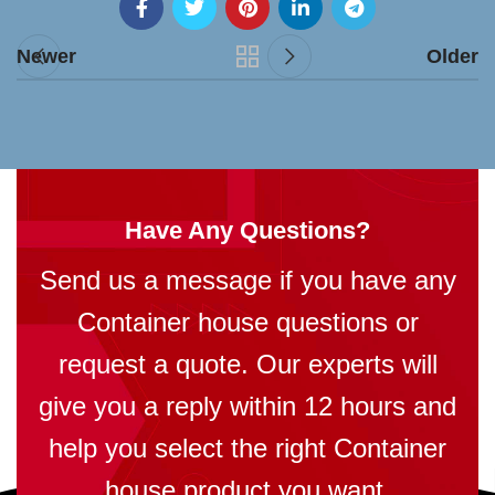
Newer
Older
Have Any Questions?
Send us a message if you have any
Container house questions or
request a quote. Our experts will
give you a reply within 12 hours and
help you select the right Container
house product you want.