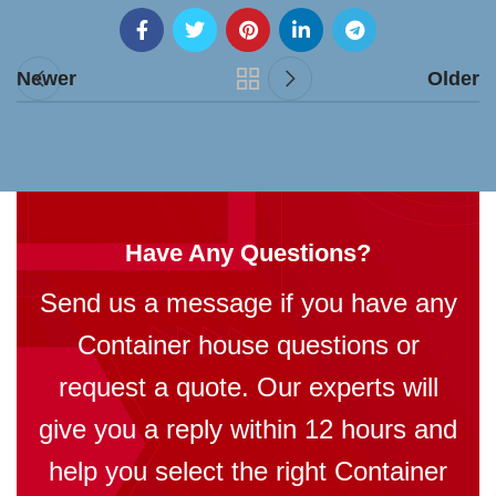
Newer
Older
Have Any Questions?
Send us a message if you have any
Container house questions or
request a quote. Our experts will
give you a reply within 12 hours and
help you select the right Container